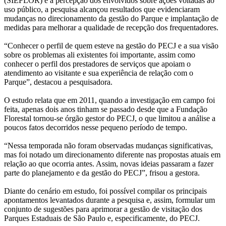
(SIEFLOR) e a percepção dos envolvidos sobre ações voltadas ao
uso público, a pesquisa alcançou resultados que evidenciaram
mudanças no direcionamento da gestão do Parque e implantação de
medidas para melhorar a qualidade de recepção dos frequentadores.
“Conhecer o perfil de quem esteve na gestão do PECJ e a sua visão
sobre os problemas ali existentes foi importante, assim como
conhecer o perfil dos prestadores de serviços que apoiam o
atendimento ao visitante e sua experiência de relação com o
Parque”, destacou a pesquisadora.
O estudo relata que em 2011, quando a investigação em campo foi
feita, apenas dois anos tinham se passado desde que a Fundação
Florestal tornou-se órgão gestor do PECJ, o que limitou a análise a
poucos fatos decorridos nesse pequeno período de tempo.
“Nessa temporada não foram observadas mudanças significativas,
mas foi notado um direcionamento diferente nas propostas atuais em
relação ao que ocorria antes. Assim, novas ideias passaram a fazer
parte do planejamento e da gestão do PECJ”, frisou a gestora.
Diante do cenário em estudo, foi possível compilar os principais
apontamentos levantados durante a pesquisa e, assim, formular um
conjunto de sugestões para aprimorar a gestão de visitação dos
Parques Estaduais de São Paulo e, especificamente, do PECJ.